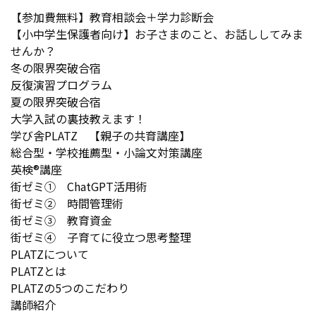
【参加費無料】教育相談会＋学力診断会
【小中学生保護者向け】お子さまのこと、お話ししてみま
せんか？
冬の限界突破合宿
反復演習プログラム
夏の限界突破合宿
大学入試の裏技教えます！
学び舎PLATZ 【親子の共育講座】
総合型・学校推薦型・小論文対策講座
英検®講座
街ゼミ① ChatGPT活用術
街ゼミ② 時間管理術
街ゼミ③ 教育資金
街ゼミ④ 子育てに役立つ思考整理
PLATZについて
PLATZとは
PLATZの5つのこだわり
講師紹介