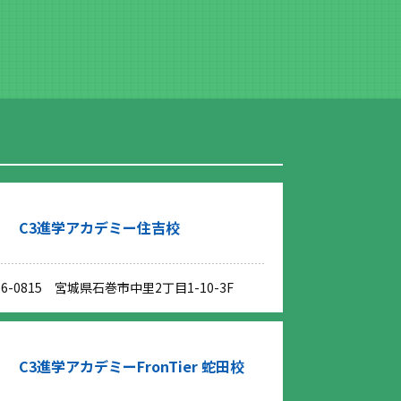
C3進学アカデミー住吉校
86-0815 宮城県石巻市中里2丁目1-10-3F
C3進学アカデミーFronTier 蛇田校