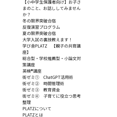
【小中学生保護者向け】お子さ
まのこと、お話ししてみません
か？
冬の限界突破合宿
反復演習プログラム
夏の限界突破合宿
大学入試の裏技教えます！
学び舎PLATZ 【親子の共育講
座】
総合型・学校推薦型・小論文対
策講座
英検®講座
街ゼミ① ChatGPT活用術
街ゼミ② 時間管理術
街ゼミ③ 教育資金
街ゼミ④ 子育てに役立つ思考
整理
PLATZについて
PLATZとは