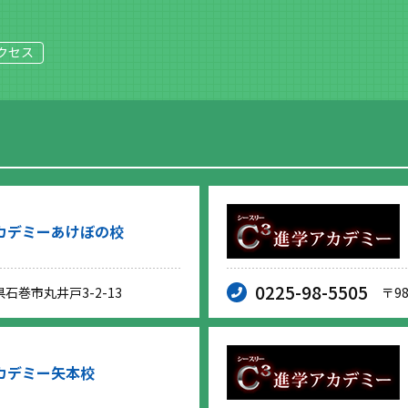
クセス
カデミーあけぼの校
0225-98-5505
県石巻市丸井戸3-2-13
〒9
カデミー矢本校