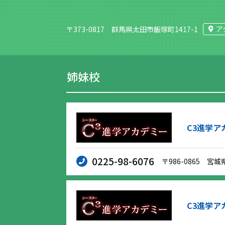
ア
〒373-0817 群馬県太田市飯塚町1417-1
姉妹校
C3進学ア
0225-98-6076
〒986-0865 宮城
C3進学ア