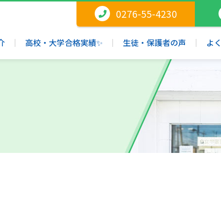
0276-55-4230
介
高校・大学合格実績✨
生徒・保護者の声
よ
？