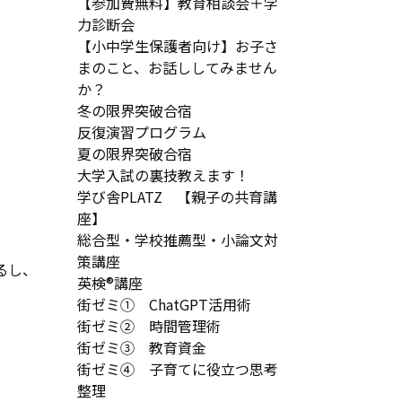
【参加費無料】教育相談会＋学
力診断会
【小中学生保護者向け】お子さ
まのこと、お話ししてみません
か？
冬の限界突破合宿
反復演習プログラム
夏の限界突破合宿
大学入試の裏技教えます！
学び舎PLATZ 【親子の共育講
座】
総合型・学校推薦型・小論文対
策講座
るし、
英検®講座
街ゼミ① ChatGPT活用術
街ゼミ② 時間管理術
街ゼミ③ 教育資金
街ゼミ④ 子育てに役立つ思考
整理