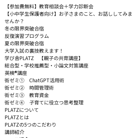
【参加費無料】教育相談会＋学力診断会
【小中学生保護者向け】お子さまのこと、お話ししてみま
せんか？
冬の限界突破合宿
反復演習プログラム
夏の限界突破合宿
大学入試の裏技教えます！
学び舎PLATZ 【親子の共育講座】
総合型・学校推薦型・小論文対策講座
英検®講座
街ゼミ① ChatGPT活用術
街ゼミ② 時間管理術
街ゼミ③ 教育資金
街ゼミ④ 子育てに役立つ思考整理
PLATZについて
PLATZとは
PLATZの5つのこだわり
講師紹介