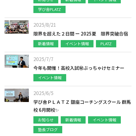
学び舎PLATZ
2025/8/21
限界を超えた２日間 ー 2025夏 限界突破合宿
新着情報
イベント情報
PLATZ
2025/7/7
今年も開催！高校入試㊙ぶっちゃけセミナー
イベント情報
2025/6/5
学び舎ＰＬＡＴＺ 銀座コーチングスクール 群馬
校 6月開校✨
お知らせ
新着情報
イベント情報
塾長ブログ