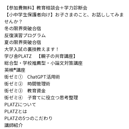
【参加費無料】教育相談会＋学力診断会
【小中学生保護者向け】お子さまのこと、お話ししてみま
せんか？
冬の限界突破合宿
反復演習プログラム
夏の限界突破合宿
大学入試の裏技教えます！
学び舎PLATZ 【親子の共育講座】
総合型・学校推薦型・小論文対策講座
英検®講座
街ゼミ① ChatGPT活用術
街ゼミ② 時間管理術
街ゼミ③ 教育資金
街ゼミ④ 子育てに役立つ思考整理
PLATZについて
PLATZとは
PLATZの5つのこだわり
講師紹介