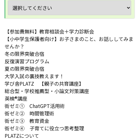
【参加費無料】教育相談会＋学力診断会
【小中学生保護者向け】お子さまのこと、お話ししてみま
せんか？
冬の限界突破合宿
反復演習プログラム
夏の限界突破合宿
大学入試の裏技教えます！
学び舎PLATZ 【親子の共育講座】
総合型・学校推薦型・小論文対策講座
英検®講座
街ゼミ① ChatGPT活用術
街ゼミ② 時間管理術
街ゼミ③ 教育資金
街ゼミ④ 子育てに役立つ思考整理
PLATZについて