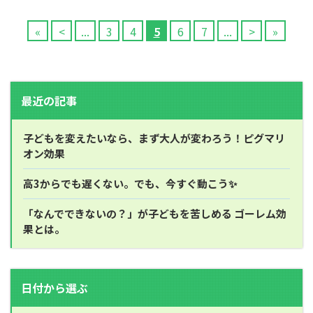
«
<
...
3
4
5
6
7
...
>
»
最近の記事
子どもを変えたいなら、まず大人が変わろう！ピグマリ
オン効果
高3からでも遅くない。でも、今すぐ動こう✨️
「なんでできないの？」が子どもを苦しめる ゴーレム効
果とは。
日付から選ぶ